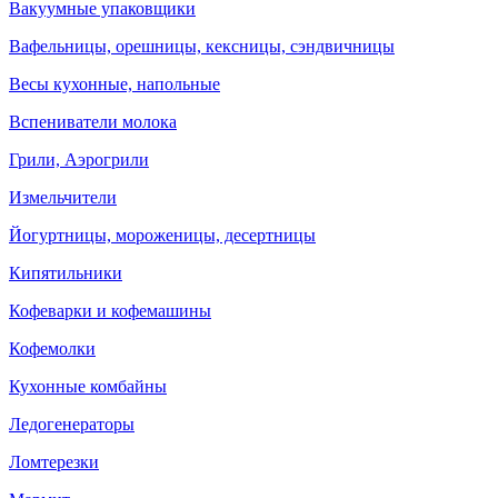
Вакуумные упаковщики
Вафельницы, орешницы, кексницы, сэндвичницы
Весы кухонные, напольные
Вспениватели молока
Грили, Аэрогрили
Измельчители
Йогуртницы, мороженицы, десертницы
Кипятильники
Кофеварки и кофемашины
Кофемолки
Кухонные комбайны
Ледогенераторы
Ломтерезки