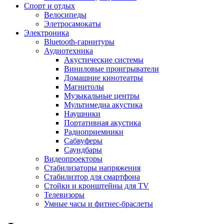
Спорт и отдых
Велосипеды
Элетросамокаты
Электроника
Bluetooth-гарнитуры
Аудиотехника
Акустические системы
Виниловые проигрыватели
Домашние кинотеатры
Магнитолы
Музыкальные центры
Мультимедиа акустика
Наушники
Портативная акустика
Радиоприемники
Сабвуферы
Саундбары
Видеопроекторы
Стабилизаторы напряжения
Стабилизтор для смартфона
Стойки и кронштейны для TV
Телевизоры
Умные часы и фитнес-браслеты