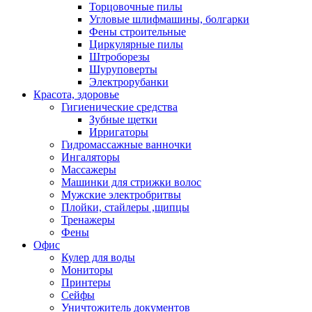
Торцовочные пилы
Угловые шлифмашины, болгарки
Фены строительные
Циркулярные пилы
Штроборезы
Шуруповерты
Электрорубанки
Красота, здоровье
Гигиенические средства
Зубные щетки
Ирригаторы
Гидромассажные ванночки
Ингаляторы
Массажеры
Машинки для стрижки волос
Мужские электробритвы
Плойки, стайлеры ,щипцы
Тренажеры
Фены
Офис
Кулер для воды
Мониторы
Принтеры
Сейфы
Уничтожитель документов