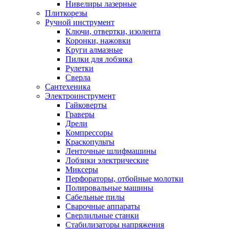
Нивелиры лазерные
Плиткорезы
Ручной инструмент
Ключи, отвертки, изолента
Коронки, нажовки
Круги алмазные
Пилки для лобзика
Рулетки
Сверла
Сантехеника
Электроинструмент
Гайковерты
Граверы
Дрели
Компрессоры
Краскопульты
Ленточные шлифмашины
Лобзики электрические
Миксеры
Перфораторы, отбойные молотки
Полировальные машины
Сабельные пилы
Сварочные аппараты
Сверлильные станки
Стабилизаторы напряжения