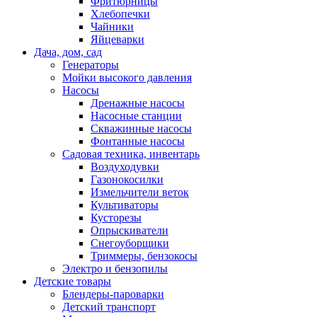
Фритюрницы
Хлебопечки
Чайники
Яйцеварки
Дача, дом, сад
Генераторы
Мойки высокого давления
Насосы
Дренажные насосы
Насосные станции
Скважинные насосы
Фонтанные насосы
Садовая техника, инвентарь
Воздуходувки
Газонокосилки
Измельчители веток
Культиваторы
Кусторезы
Опрыскиватели
Снегоуборщики
Триммеры, бензокосы
Электро и бензопилы
Детские товары
Блендеры-пароварки
Детский транспорт