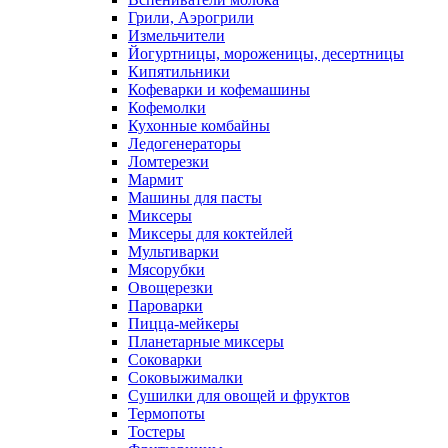
Грили, Аэрогрили
Измельчители
Йогуртницы, мороженицы, десертницы
Кипятильники
Кофеварки и кофемашины
Кофемолки
Кухонные комбайны
Ледогенераторы
Ломтерезки
Мармит
Машины для пасты
Миксеры
Миксеры для коктейлей
Мультиварки
Мясорубки
Овощерезки
Пароварки
Пицца-мейкеры
Планетарные миксеры
Соковарки
Соковыжималки
Сушилки для овощей и фруктов
Термопоты
Тостеры