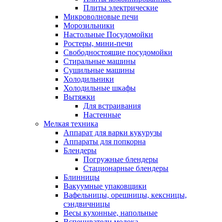
Плиты электрические
Микроволновые печи
Морозильники
Настольные Посудомойки
Ростеры, мини-печи
Свободностоящие посудомойки
Стиральные машины
Сушильные машины
Холодильники
Холодильные шкафы
Вытяжки
Для встраивания
Настенные
Мелкая техника
Аппарат для варки кукурузы
Аппараты для попкорна
Блендеры
Погружные блендеры
Стационарные блендеры
Блинницы
Вакуумные упаковщики
Вафельницы, орешницы, кексницы,
сэндвичницы
Весы кухонные, напольные
Вспениватели молока